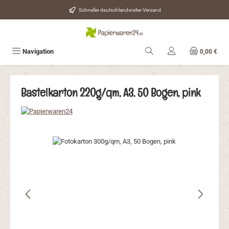
Zum Hauptinhalt springen
Schneller deutschlandweiter Versand
Navigation
0,00 €
Bastelkarton 220g/qm, A3, 50 Bogen, pink
Bildergalerie überspringen