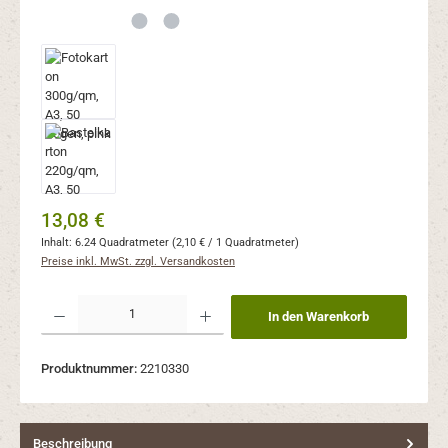
Regulärer Preis:
13,08 €
Inhalt:
6.24 Quadratmeter
(2,10 € / 1 Quadratmeter)
Preise inkl. MwSt. zzgl. Versandkosten
Produkt Anzahl: Gib den gewünschten Wert ein oder benutze die Schaltflächen um 
In den Warenkorb
Produktnummer:
2210330
Beschreibung