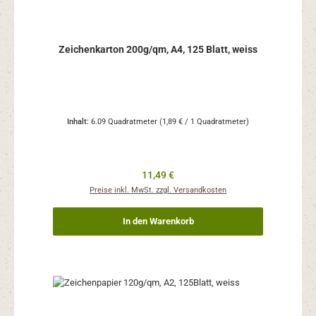
Zeichenkarton 200g/qm, A4, 125 Blatt, weiss
Inhalt:
6.09 Quadratmeter
(1,89 € / 1 Quadratmeter)
Regulärer Preis:
11,49 €
Preise inkl. MwSt. zzgl. Versandkosten
In den Warenkorb