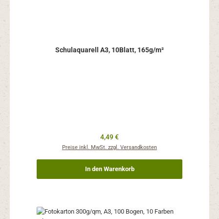
Schulaquarell A3, 10Blatt, 165g/m²
Regulärer Preis:
4,49 €
Preise inkl. MwSt. zzgl. Versandkosten
In den Warenkorb