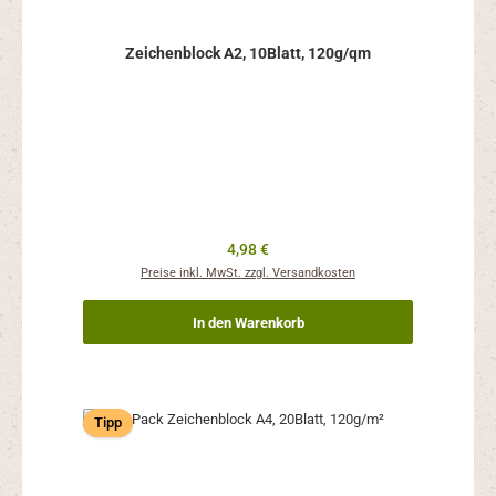
Zeichenblock A2, 10Blatt, 120g/qm
Regulärer Preis:
4,98 €
Preise inkl. MwSt. zzgl. Versandkosten
In den Warenkorb
Tipp