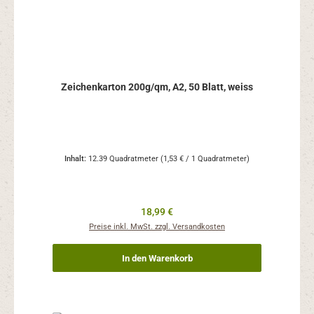
Zeichenkarton 200g/qm, A2, 50 Blatt, weiss
Inhalt:
12.39 Quadratmeter
(1,53 € / 1 Quadratmeter)
Regulärer Preis:
18,99 €
Preise inkl. MwSt. zzgl. Versandkosten
In den Warenkorb