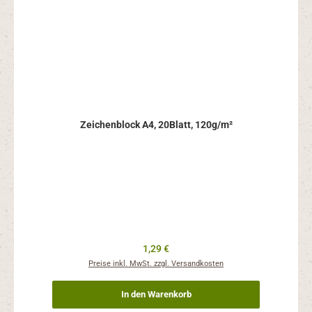
Zeichenblock A4, 20Blatt, 120g/m²
Regulärer Preis:
1,29 €
Preise inkl. MwSt. zzgl. Versandkosten
In den Warenkorb