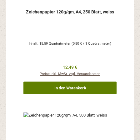
Zeichenpapier 120g/qm, A4, 250 Blatt, weiss
Inhalt:
15.59 Quadratmeter
(0,80 € / 1 Quadratmeter)
Regulärer Preis:
12,49 €
Preise inkl. MwSt. zzgl. Versandkosten
In den Warenkorb