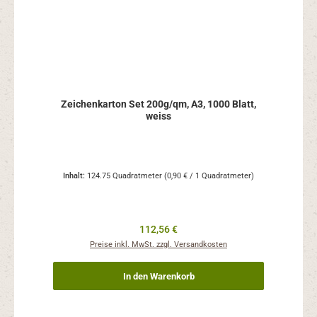
Zeichenkarton Set 200g/qm, A3, 1000 Blatt,
weiss
Inhalt:
124.75 Quadratmeter
(0,90 € / 1 Quadratmeter)
Regulärer Preis:
112,56 €
Preise inkl. MwSt. zzgl. Versandkosten
In den Warenkorb