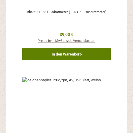
Inhalt:
31.185 Quadratmeter
(1,25 € / 1 Quadratmeter)
Regulärer Preis:
39,00 €
Preise inkl. MwSt. zzgl. Versandkosten
In den Warenkorb