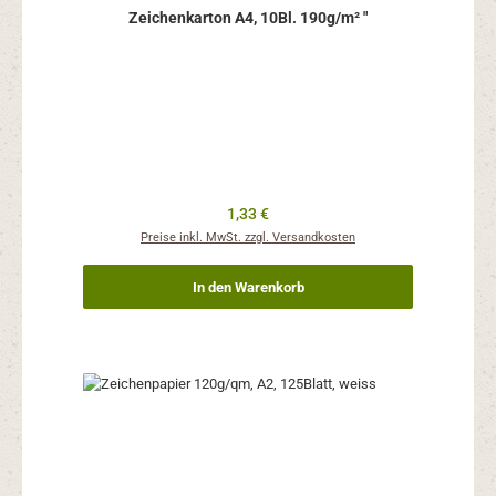
Zeichenkarton A4, 10Bl. 190g/m² "
Regulärer Preis:
1,33 €
Preise inkl. MwSt. zzgl. Versandkosten
In den Warenkorb