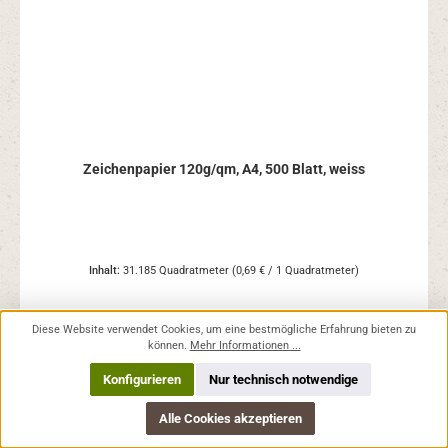
Zeichenpapier 120g/qm, A4, 500 Blatt, weiss
Inhalt:
31.185 Quadratmeter
(0,69 € / 1 Quadratmeter)
Diese Website verwendet Cookies, um eine bestmögliche Erfahrung bieten zu
Regulärer Preis:
21,39 €
können.
Mehr Informationen ...
Preise inkl. MwSt. zzgl. Versandkosten
Konfigurieren
Nur technisch notwendige
In den Warenkorb
Alle Cookies akzeptieren