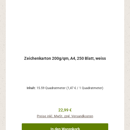
Zeichenkarton 200g/qm, A4, 250 Blatt, weiss
Inhalt:
15.59 Quadratmeter
(1,47 € / 1 Quadratmeter)
Regulärer Preis:
22,99 €
Preise inkl. MwSt. zzgl. Versandkosten
In den Warenkorb