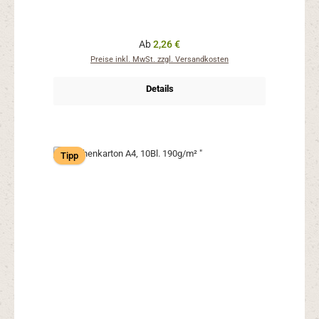
Regulärer Preis:
Ab
2,26 €
Preise inkl. MwSt. zzgl. Versandkosten
Details
Tipp