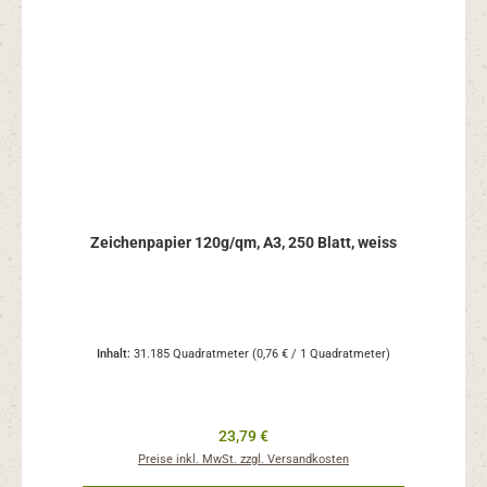
Zeichenpapier 120g/qm, A3, 250 Blatt, weiss
Inhalt:
31.185 Quadratmeter
(0,76 € / 1 Quadratmeter)
Regulärer Preis:
23,79 €
Preise inkl. MwSt. zzgl. Versandkosten