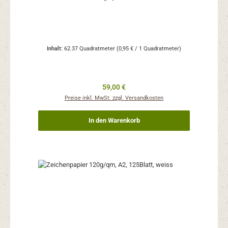
Inhalt:
62.37 Quadratmeter
(0,95 € / 1 Quadratmeter)
Regulärer Preis:
59,00 €
Preise inkl. MwSt. zzgl. Versandkosten
In den Warenkorb