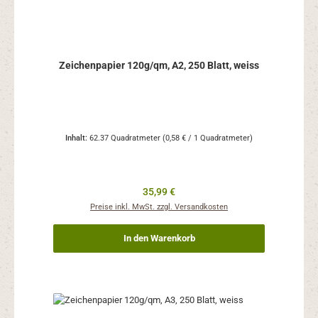
Zeichenpapier 120g/qm, A2, 250 Blatt, weiss
Inhalt:
62.37 Quadratmeter
(0,58 € / 1 Quadratmeter)
Regulärer Preis:
35,99 €
Preise inkl. MwSt. zzgl. Versandkosten
In den Warenkorb