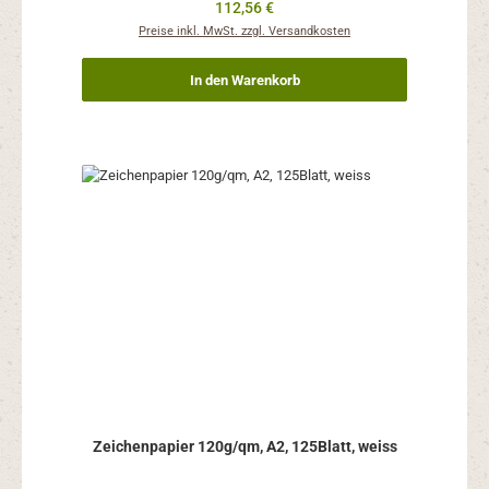
Regulärer Preis:
112,56 €
Preise inkl. MwSt. zzgl. Versandkosten
In den Warenkorb
Zeichenpapier 120g/qm, A2, 125Blatt, weiss