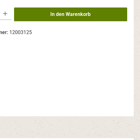
 Gib den gewünschten Wert ein oder benutze die Schaltflächen um die An
In den Warenkorb
mer:
12003125