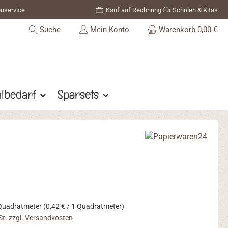
enservice
Kauf auf Rechnung für Schulen & Kitas
Suche
Mein Konto
Warenkorb
0,00 €
lbedarf
Sparsets
s:
Quadratmeter
(0,42 € / 1 Quadratmeter)
St. zzgl. Versandkosten