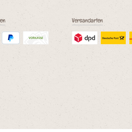
ten
Versandarten
PayPal
Vorkasse (Überweisung)
Benutzerdefiniertes Bild 2
Benutzerdefinie
D