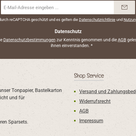
E-
Mail-
Adresse
 durch reCAPTCHA geschützt und es gelten die
Datenschutzrichtlinie
und
Nutzun
*
Datenschutz
ie
Datenschutzbestimmungen
zur Kenntnis genommen und die
AGB
geles
ihnen einverstanden.
*
Shop Service
unser Tonpapier, Bastelkarton
Versand und Zahlungsbed
icht und für
Widerrufsrecht
AGB
Impressum
ren Sparsets.