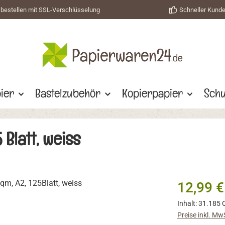
 bestellen mit SSL-Verschlüsselung
Schneller Kund
ier
Bastelzubehör
Kopierpapier
Schu
Blatt, weiss
Regulärer Prei
12,99 €
Inhalt:
31.185 
Preise inkl. Mw