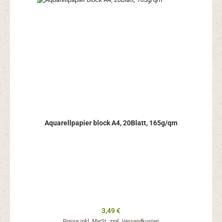
Aquarellpapier block A4, 20Blatt, 165g/qm
Regulärer Preis:
3,49 €
Preise inkl. MwSt. zzgl. Versandkosten