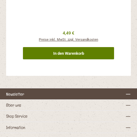
Regulärer Preis:
4,49 €
Preise inkl. MwSt. zzgl. Versandkosten
In den Warenkorb
Newsletter
Über uns
Shop Service
Information