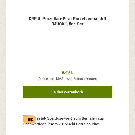
KREUL Porzellan-Pirat Porzellanmalstift
"MUCKI", 5er-Set
Regulärer Preis:
8,49 €
Preise inkl. MwSt. zzgl. Versandkosten
In den Warenkorb
Tipp