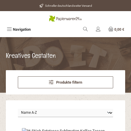
Zum Hauptinhalt springen
Schneller deutschlandweiter Versand
Navigation
0,00 €
Kreatives Gestalten
Produkte filtern