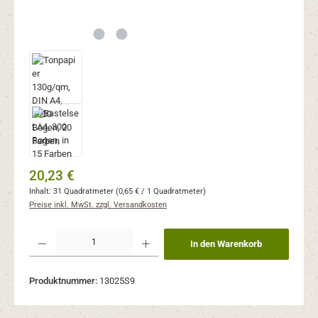
Regulärer Preis:
20,23 €
Inhalt:
31 Quadratmeter
(0,65 € / 1 Quadratmeter)
Preise inkl. MwSt. zzgl. Versandkosten
Produkt Anzahl: Gib den gewünschten Wert ein oder benutze die Schaltflächen um 
In den Warenkorb
Produktnummer:
13025S9