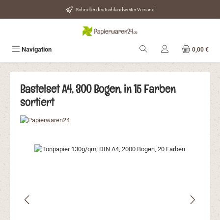
Zum Hauptinhalt springen
Schneller deutschlandweiter Versand
Navigation
0,00 €
Bastelset A4, 300 Bogen, in 15 Farben
sortiert
Bildergalerie überspringen