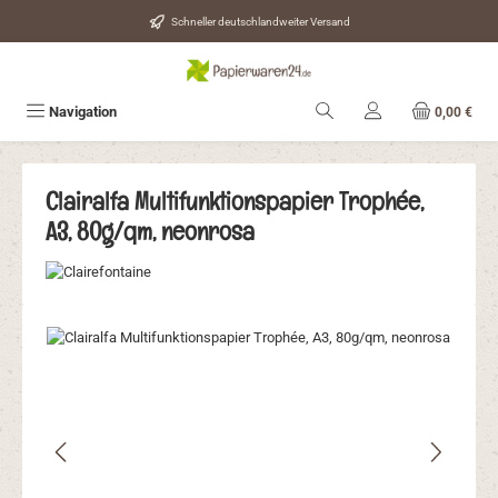
Zum Hauptinhalt springen
Schneller deutschlandweiter Versand
Navigation
0,00 €
Clairalfa Multifunktionspapier Trophée,
A3, 80g/qm, neonrosa
Bildergalerie überspringen