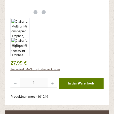
Regulärer Preis:
27,99 €
Preise inkl. MwSt. zzgl. Versandkosten
Produkt Anzahl: Gib den gewünschten Wert ein oder benutze die Schaltflächen um 
In den Warenkorb
Produktnummer:
4101249