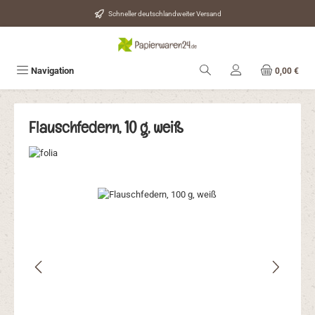
Zum Hauptinhalt springen
Schneller deutschlandweiter Versand
Navigation
0,00 €
Flauschfedern, 10 g, weiß
Bildergalerie überspringen