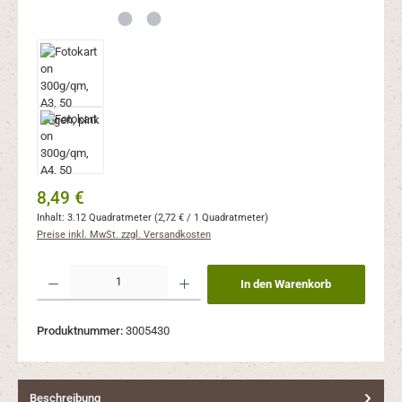
Regulärer Preis:
8,49 €
Inhalt:
3.12 Quadratmeter
(2,72 € / 1 Quadratmeter)
Preise inkl. MwSt. zzgl. Versandkosten
Produkt Anzahl: Gib den gewünschten Wert ein oder benutze die Schaltflächen um 
In den Warenkorb
Produktnummer:
3005430
Beschreibung