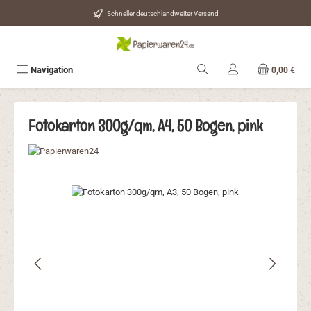
Zum Hauptinhalt springen
Schneller deutschlandweiter Versand
Navigation
0,00 €
Fotokarton 300g/qm, A4, 50 Bogen, pink
Bildergalerie überspringen