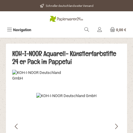
Zum Hauptinhalt springen
Schneller deutschlandweiter Versand
Navigation
0,00 €
KOH-I-NOOR Aquarell- Künstlerfarbstifte
24 er Pack im Pappetui
Bildergalerie überspringen