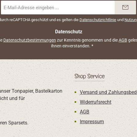
E-
Mail-
Adresse
 durch reCAPTCHA geschützt und es gelten die
Datenschutzrichtlinie
und
Nutzun
*
Datenschutz
ie
Datenschutzbestimmungen
zur Kenntnis genommen und die
AGB
geles
ihnen einverstanden.
*
Shop Service
unser Tonpapier, Bastelkarton
Versand und Zahlungsbed
icht und für
Widerrufsrecht
AGB
Impressum
ren Sparsets.