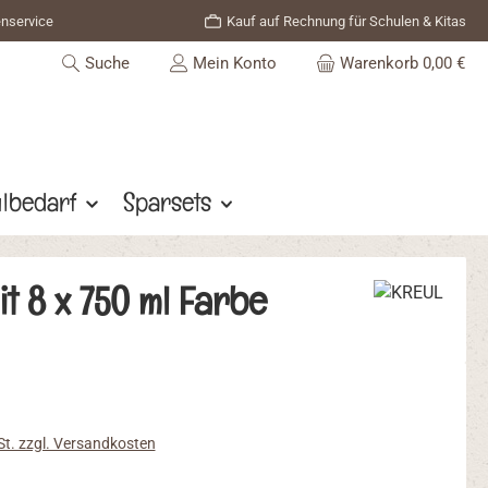
enservice
Kauf auf Rechnung für Schulen & Kitas
Suche
Mein Konto
Warenkorb
0,00 €
lbedarf
Sparsets
t 8 x 750 ml Farbe
s:
St. zzgl. Versandkosten