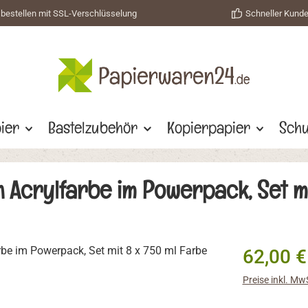
 bestellen mit SSL-Verschlüsselung
Schneller Kund
ier
Bastelzubehör
Kopierpapier
Schu
n Acrylfarbe im Powerpack, Set mi
Regulärer Prei
62,00 €
Preise inkl. Mw