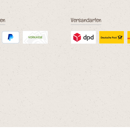
ten
Versandarten
PayPal
Vorkasse (Überweisung)
Benutzerdefiniertes Bild 2
Benutzerdefinie
D