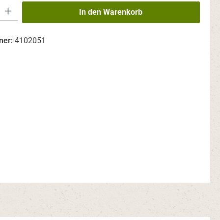
 Gib den gewünschten Wert ein oder benutze die Schaltflächen um die An
In den Warenkorb
mer:
4102051