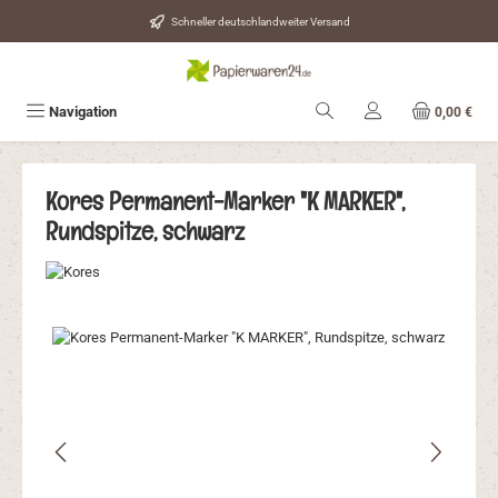
Zum Hauptinhalt springen
Schneller deutschlandweiter Versand
Navigation
0,00 €
Kores Permanent-Marker "K MARKER",
Rundspitze, schwarz
Bildergalerie überspringen