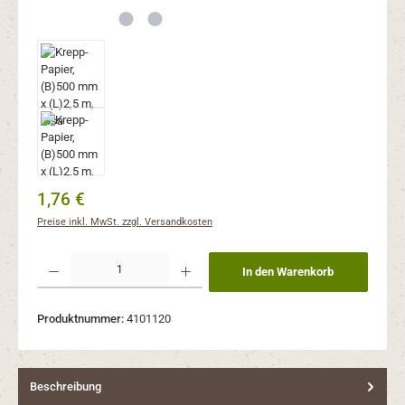
Regulärer Preis:
1,76 €
Preise inkl. MwSt. zzgl. Versandkosten
Produkt Anzahl: Gib den gewünschten Wert ein oder benutze die Schaltflächen um 
In den Warenkorb
Produktnummer:
4101120
Beschreibung