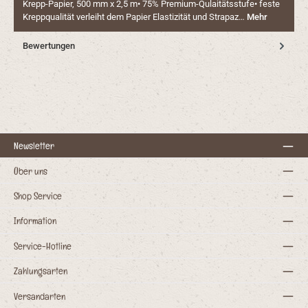
Krepp-Papier, 500 mm x 2,5 m• 75% Premium-Qulaitätsstufe• feste
Kreppqualität verleiht dem Papier Elastizität und Strapaz…
Mehr
Bewertungen
Newsletter
Über uns
Shop Service
Information
Service-Hotline
Zahlungsarten
Versandarten