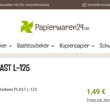
 bestellen mit SSL-Verschlüsselung
Schneller Kund
ier
Bastelzubehör
Kopierpapier
Schu
AST L-125
Regulärer Prei
1,49 €
Preise inkl. Mw