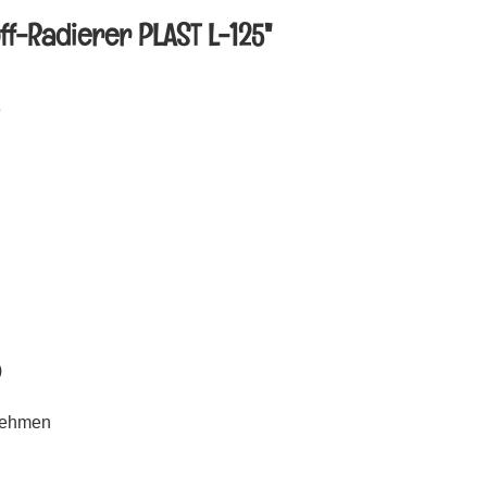
ff-Radierer PLAST L-125"
e
)
unehmen