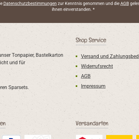
ie
Datenschutzbestimmungen
zur Kenntnis genommen und die
AGB
geles
ihnen einverstanden.
*
Shop Service
unser Tonpapier, Bastelkarton
Versand und Zahlungsbed
icht und für
Widerrufsrecht
AGB
Impressum
ren Sparsets.
ten
Versandarten