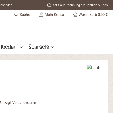
enservice
Kauf auf Rechnung für Schulen & Kitas
Suche
Mein Konto
Warenkorb
0,00 €
lbedarf
Sparsets
s:
St. zzgl. Versandkosten