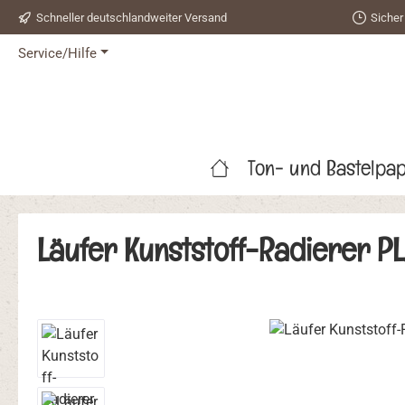
Schneller deutschlandweiter Versand
Sicher
 Hauptinhalt springen
Zur Suche springen
Zur Hauptnavigation springen
Service/Hilfe
Ton- und Bastelpap
Läufer Kunststoff-Radierer PL
Bildergalerie überspringen