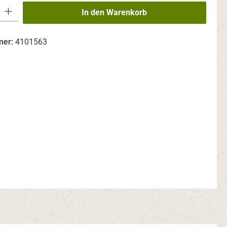
 Gib den gewünschten Wert ein oder benutze die Schaltflächen um die An
In den Warenkorb
mer:
4101563