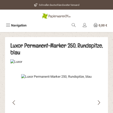
Zum Hauptinhalt springen
Schneller deutschlandweiter Versand
Navigation
0,00 €
Luxor Permanent-Marker 250, Rundspitze,
blau
Bildergalerie überspringen