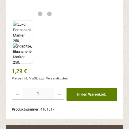
Regulärer Preis:
1,29 €
Preise inkl. MwSt. zzgl. Versandkosten
Produkt Anzahl: Gib den gewünschten Wert ein oder benutze die Schaltflächen um 
In den Warenkorb
Produktnummer:
4101517