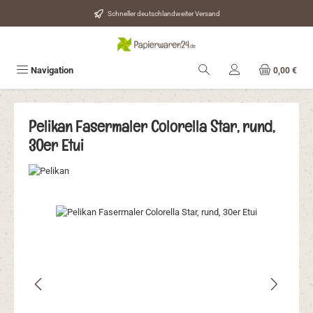
Zum Hauptinhalt springen
Schneller deutschlandweiter Versand
Navigation
0,00 €
Pelikan Fasermaler Colorella Star, rund,
30er Etui
Bildergalerie überspringen