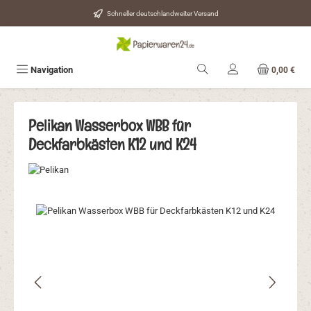
Zum Hauptinhalt springen
Schneller deutschlandweiter Versand
Navigation
0,00 €
Pelikan Wasserbox WBB für
Deckfarbkästen K12 und K24
Bildergalerie überspringen