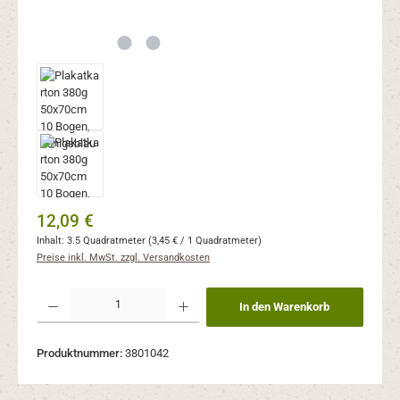
Regulärer Preis:
12,09 €
Inhalt:
3.5 Quadratmeter
(3,45 € / 1 Quadratmeter)
Preise inkl. MwSt. zzgl. Versandkosten
Produkt Anzahl: Gib den gewünschten Wert ein oder benutze die Schaltflächen um 
In den Warenkorb
Produktnummer:
3801042