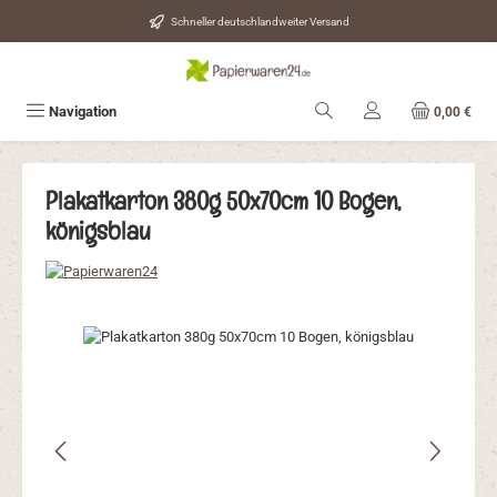
Zum Hauptinhalt springen
Schneller deutschlandweiter Versand
Navigation
0,00 €
Plakatkarton 380g 50x70cm 10 Bogen,
königsblau
Bildergalerie überspringen