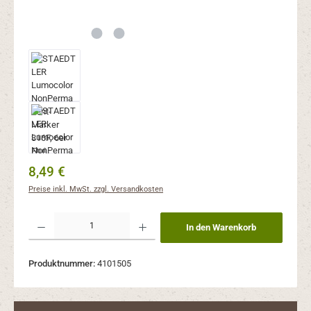
Regulärer Preis:
8,49 €
Preise inkl. MwSt. zzgl. Versandkosten
Produkt Anzahl: Gib den gewünschten Wert ein oder benutze die Schaltflächen um 
In den Warenkorb
Produktnummer:
4101505