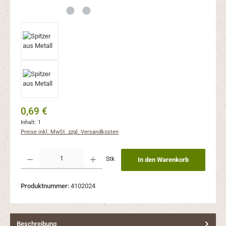
Regulärer Preis:
0,69 €
Inhalt:
1
Preise inkl. MwSt. zzgl. Versandkosten
Produkt Anzahl: Gib den gewünschten Wert ein oder benutze die Schaltflächen um 
Stk
In den Warenkorb
Produktnummer:
4102024
Beschreibung