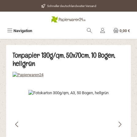
Zum Hauptinhalt springen
Schneller deutschlandweiter Versand
Navigation
0,00 €
Tonpapier 130g/qm, 50x70cm, 10 Bogen,
hellgrün
Bildergalerie überspringen