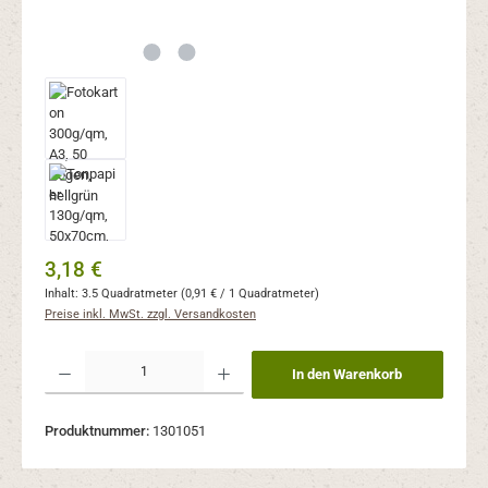
Regulärer Preis:
3,18 €
Inhalt:
3.5 Quadratmeter
(0,91 € / 1 Quadratmeter)
Preise inkl. MwSt. zzgl. Versandkosten
Produkt Anzahl: Gib den gewünschten Wert ein oder benutze die Schaltflächen um 
In den Warenkorb
Produktnummer:
1301051