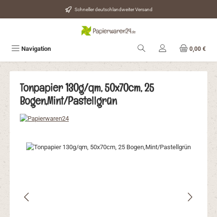
Zum Hauptinhalt springen
Schneller deutschlandweiter Versand
Navigation
0,00 €
Tonpapier 130g/qm, 50x70cm, 25
Bogen,Mint/Pastellgrün
Bildergalerie überspringen