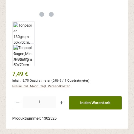
Regulärer Preis:
7,49 €
Inhalt:
8.75 Quadratmeter
(0,86 € / 1 Quadratmeter)
Preise inkl. MwSt. zzgl. Versandkosten
Produkt Anzahl: Gib den gewünschten Wert ein oder benutze die Schaltflächen um 
In den Warenkorb
Produktnummer:
1302525