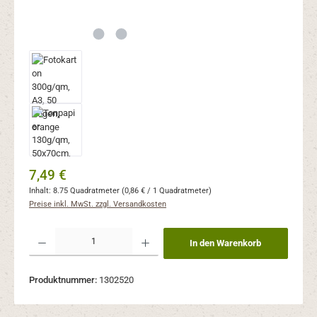
Regulärer Preis:
7,49 €
Inhalt:
8.75 Quadratmeter
(0,86 € / 1 Quadratmeter)
Preise inkl. MwSt. zzgl. Versandkosten
Produkt Anzahl: Gib den gewünschten Wert ein oder benutze die Schaltflächen um 
In den Warenkorb
Produktnummer:
1302520