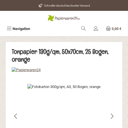
Zum Hauptinhalt springen
Schneller deutschlandweiter Versand
Navigation
0,00 €
Tonpapier 130g/qm, 50x70cm, 25 Bogen,
orange
Bildergalerie überspringen