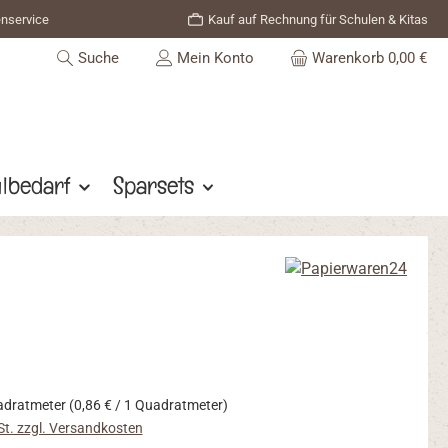
enservice
Kauf auf Rechnung für Schulen & Kitas
Suche
Mein Konto
Warenkorb
0,00 €
lbedarf
Sparsets
s:
adratmeter
(0,86 € / 1 Quadratmeter)
St. zzgl. Versandkosten