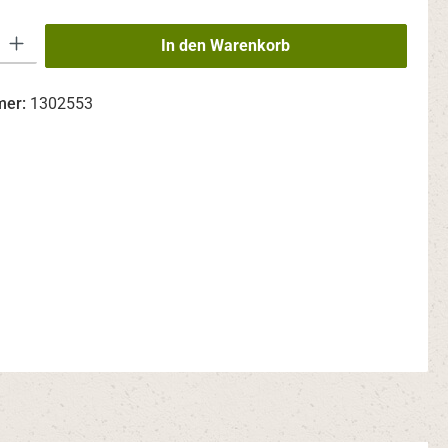
 Gib den gewünschten Wert ein oder benutze die Schaltflächen um die An
In den Warenkorb
mer:
1302553