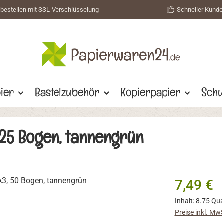
 bestellen mit SSL-Verschlüsselung
Schneller Kund
ier
Bastelzubehör
Kopierpapier
Schu
25 Bogen, tannengrün
Regulärer Prei
7,49 €
Inhalt:
8.75 Qu
Preise inkl. Mw