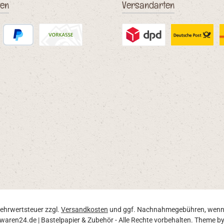
ten
Versandarten
PayPal
Vorkasse (Überweisung)
Benutzerdefiniertes Bild 2
Benutzerdefinie
D
 Mehrwertsteuer zzgl.
Versandkosten
und ggf. Nachnahmegebühren, wenn 
waren24.de | Bastelpapier & Zubehör - Alle Rechte vorbehalten. Theme b