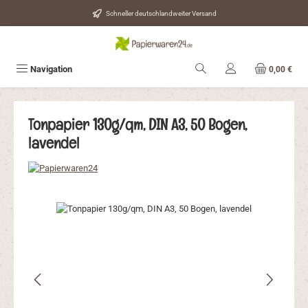
Zum Hauptinhalt springen
Schneller deutschlandweiter Versand
Navigation
0,00 €
Tonpapier 130g/qm, DIN A3, 50 Bogen,
lavendel
Bildergalerie überspringen