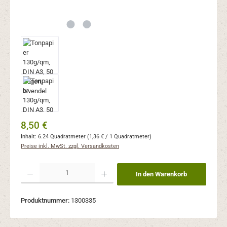
Regulärer Preis:
8,50 €
Inhalt:
6.24 Quadratmeter
(1,36 € / 1 Quadratmeter)
Preise inkl. MwSt. zzgl. Versandkosten
Produkt Anzahl: Gib den gewünschten Wert ein oder benutze die Schaltflächen um 
In den Warenkorb
Produktnummer:
1300335