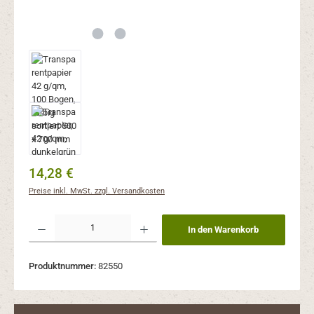
Regulärer Preis:
14,28 €
Preise inkl. MwSt. zzgl. Versandkosten
Produkt Anzahl: Gib den gewünschten Wert ein oder benutze die Schaltflächen um 
In den Warenkorb
Produktnummer:
82550