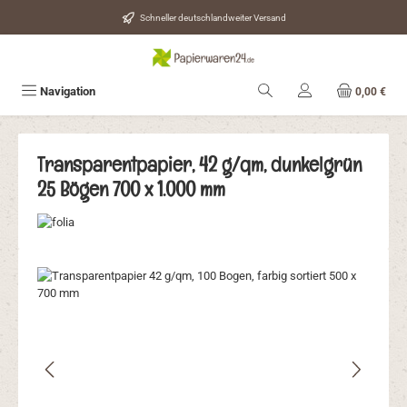
Zum Hauptinhalt springen
Schneller deutschlandweiter Versand
Navigation
0,00 €
Transparentpapier, 42 g/qm, dunkelgrün
25 Bögen 700 x 1.000 mm
Bildergalerie überspringen