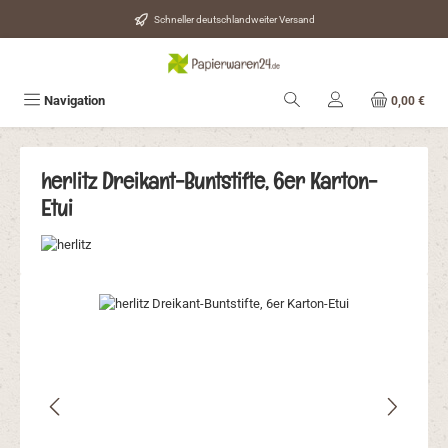
Zum Hauptinhalt springen
Schneller deutschlandweiter Versand
Navigation
0,00 €
herlitz Dreikant-Buntstifte, 6er Karton-
Etui
Bildergalerie überspringen