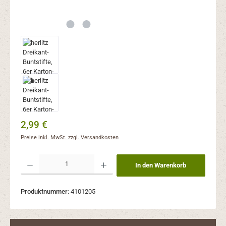
Regulärer Preis:
2,99 €
Preise inkl. MwSt. zzgl. Versandkosten
Produkt Anzahl: Gib den gewünschten Wert ein oder benutze die Schaltflächen um 
In den Warenkorb
Produktnummer:
4101205