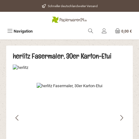
Zum Hauptinhalt springen
Schneller deutschlandweiter Versand
Navigation
0,00 €
herlitz Fasermaler, 30er Karton-Etui
Bildergalerie überspringen