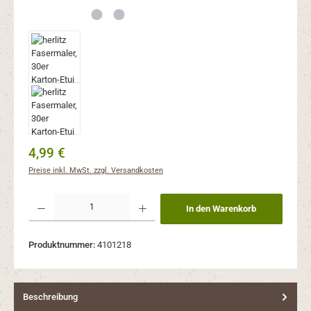
Regulärer Preis:
4,99 €
Preise inkl. MwSt. zzgl. Versandkosten
Produkt Anzahl: Gib den gewünschten Wert ein oder benutze die Schaltflächen um 
In den Warenkorb
Produktnummer:
4101218
Beschreibung