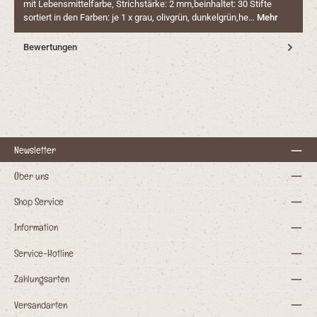
mit Lebensmittelfarbe, Strichstärke: 2 mm,beinhaltet: 30 Stifte
sortiert in den Farben: je 1 x grau, olivgrün, dunkelgrün,he…
Mehr
Bewertungen
Newsletter
Über uns
Shop Service
Information
Service-Hotline
Zahlungsarten
Versandarten