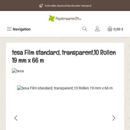
Zum Hauptinhalt springen
Schneller deutschlandweiter Versand
Navigation
0,00 €
tesa Film standard, transparent,10 Rollen
19 mm x 66 m
Bildergalerie überspringen