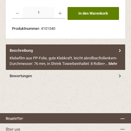
Produkt Anzahl: Gib den gewünschten Wert ein oder benutze die Schaltflächen um 
In den Warenkorb
Produktnummer:
4101340
Beschreibung
Klebefilm aus PP-Folie, gute Klebkraft, leicht abrollbar,Rollenkern-
Durchmesser: 76 mm, in Shrink Towerbeinhaltet: 8 Rollen•…
Mehr
Bewertungen
Newsletter
Über uns